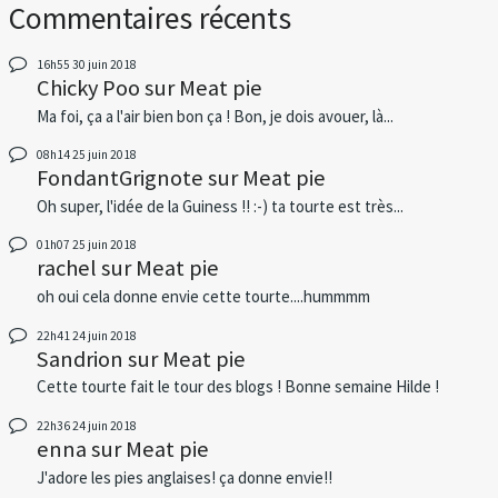
Commentaires récents
16h55
30
juin 2018
Chicky Poo
sur
Meat pie
Ma foi, ça a l'air bien bon ça ! Bon, je dois avouer, là...
08h14
25
juin 2018
FondantGrignote
sur
Meat pie
Oh super, l'idée de la Guiness !! :-) ta tourte est très...
01h07
25
juin 2018
rachel
sur
Meat pie
oh oui cela donne envie cette tourte....hummmm
22h41
24
juin 2018
Sandrion
sur
Meat pie
Cette tourte fait le tour des blogs ! Bonne semaine Hilde !
22h36
24
juin 2018
enna
sur
Meat pie
J'adore les pies anglaises! ça donne envie!!