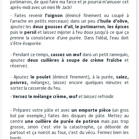
potimarron, de quoi faire ma farce et je pourrai m'amuser cet
après-midi avec un mini Mr Jack!
- Faites revenir
l'oignon
(émincé finement ou coupé à
l'arrache en petits morceaux) dans un peu d'
huile d'olive
,
ajoutez les
deux gousses d'ail
,
le potimarron
,
les épices
puis le
persil
et laissez mijoter à feu doux jusqu'à ce que ça
prenne la consistance d'une purée. Dans l'idéal, l'eau doit
s'être évaporée.
- Pendant ce temps,
cassez un œuf
dans un petit ramequin,
ajoutez
deux cuillères à soupe de crème fraîche
et
réservez.
- Ajoutez
le poulet
(émincé finement), à la purée,
salez,
poivrez,
mélangez, laissez encore quelques minutes et
sortez la casserole du feu.
-
Versez le mélange crème, œuf
et laissez refroidir.
- Préparez votre pâte et a
vec
un emporte pièce
(un gros
bol par exemple,) faites des disques de pâte. Mettez au
centre
une cuillère de purée de potiron
mais pas trop
grosse, sinon c'est vite la catastrophe, ça déborde de
partout et ça noircit au four, c'est du vécu. Fermez bien les
bords.