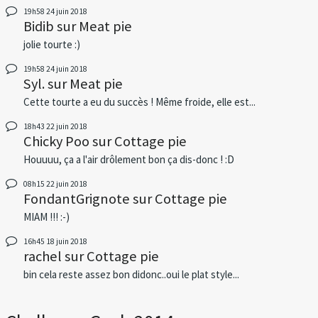
19h58
24
juin 2018
Bidib
sur
Meat pie
jolie tourte :)
19h58
24
juin 2018
Syl.
sur
Meat pie
Cette tourte a eu du succès ! Même froide, elle est...
18h43
22
juin 2018
Chicky Poo
sur
Cottage pie
Houuuu, ça a l'air drôlement bon ça dis-donc ! :D
08h15
22
juin 2018
FondantGrignote
sur
Cottage pie
MIAM !!! :-)
16h45
18
juin 2018
rachel
sur
Cottage pie
bin cela reste assez bon didonc..oui le plat style...