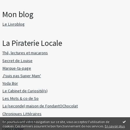
Mon blog
Le Livroblog
La Piraterie Locale
Thé, lectures et macarons
Secret de Louise
Marque-ta-page
J'suis pas Super Mam'
Yoda Bor
Le Cabinet de Curiosité(s)
Les Mots & co de So
La (seconde) maison de FondantOChocolat
Chroniques Littéraires
Pages après pages
En poursuivant votre navigation sur ce site, vous acceptez l'utilisation de
cookies. Ces derniers assurent le bon fonctionnement de nos services.
En savoir plus
.
Cosy Corner