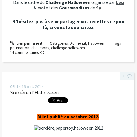
Dans le cadre du
Challenge Halloween
organisé par
Lou
&
moi
et des
Gourmandises
de
Syl.
N'hésitez-pas à venir partager vos recettes ce jour
là, si vous le souhaitez
.
Lien permanent
Catégories :
Au menu!
,
Halloween
Tags :
potimarron
,
chaussons
,
challenge halloween
14
commentaires
3
06h14
19
oct. 2014
Sorcière d'Halloween
Billet publié en octobre 2012.