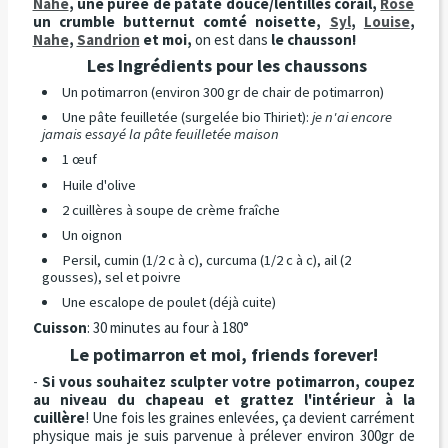
Nahe
, une purée de patate douce/lentilles corail,
Rose
un crumble
butternut comté noisette,
Syl
,
Louise
,
Nahe
,
Sandrion
et moi,
on est dans
le chausson!
Les Ingrédients pour les chaussons
Un potimarron (environ 300 gr de chair de potimarron)
Une pâte feuilletée (surgelée bio Thiriet):
je n'ai encore
jamais essayé la pâte feuilletée maison
1 œuf
Huile d'olive
2 cuillères à soupe de crème fraîche
Un oignon
Persil, cumin (1/2 c à c), curcuma (1/2 c à c), ail (2
gousses), sel et poivre
Une escalope de poulet (déjà cuite)
Cuisson
: 30 minutes au four à 180°
Le potimarron et moi, friends forever!
-
Si vous souhaitez sculpter votre potimarron, coupez
au niveau du chapeau et grattez l'intérieur à la
cuillère
! Une fois les graines enlevées, ça devient carrément
physique mais je suis parvenue à prélever environ 300gr de