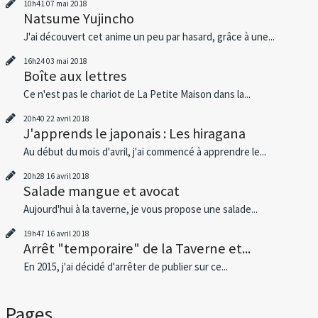
10h41
07
mai 2018
Natsume Yujincho
J'ai découvert cet anime un peu par hasard, grâce à une...
16h24
03
mai 2018
Boîte aux lettres
Ce n'est pas le chariot de La Petite Maison dans la...
20h40
22
avril 2018
J'apprends le japonais : Les hiragana
Au début du mois d'avril, j'ai commencé à apprendre le...
20h28
16
avril 2018
Salade mangue et avocat
Aujourd'hui à la taverne, je vous propose une salade...
19h47
16
avril 2018
Arrêt "temporaire" de la Taverne et...
En 2015, j'ai décidé d'arrêter de publier sur ce...
Pages