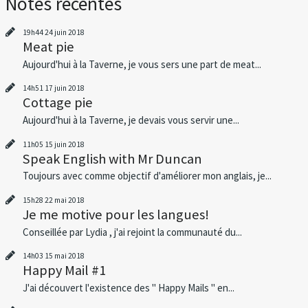
Notes récentes
19h44
24
juin 2018
Meat pie
Aujourd'hui à la Taverne, je vous sers une part de meat...
14h51
17
juin 2018
Cottage pie
Aujourd'hui à la Taverne, je devais vous servir une...
11h05
15
juin 2018
Speak English with Mr Duncan
Toujours avec comme objectif d'améliorer mon anglais, je...
15h28
22
mai 2018
Je me motive pour les langues!
Conseillée par Lydia , j'ai rejoint la communauté du...
14h03
15
mai 2018
Happy Mail #1
J'ai découvert l'existence des " Happy Mails " en...