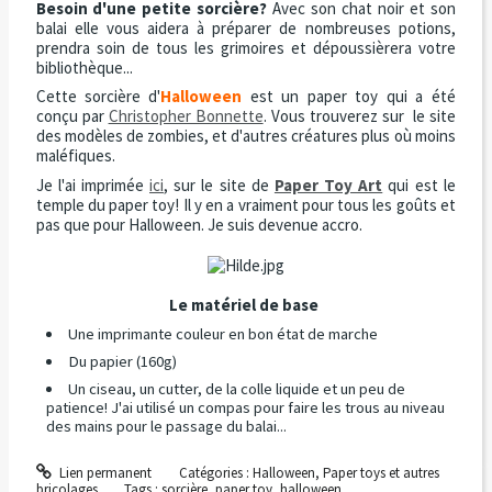
Besoin d'une petite sorcière?
Avec son chat noir et son
balai elle vous aidera à préparer de nombreuses potions,
prendra soin de tous les grimoires et dépoussièrera votre
bibliothèque...
Cette sorcière d'
Halloween
est un paper toy qui a été
conçu par
Christopher Bonnette
. Vous trouverez sur le site
des modèles de zombies, et d'autres créatures plus où moins
maléfiques.
Je l'ai imprimée
ici
, sur le site de
Paper Toy Art
qui est le
temple du paper toy! Il y en a vraiment pour tous les goûts et
pas que pour Halloween. Je suis devenue accro.
Le matériel de base
Une imprimante couleur en bon état de marche
Du papier (160g)
Un ciseau, un cutter, de la colle liquide et un peu de
patience! J'ai utilisé un compas pour faire les trous au niveau
des mains pour le passage du balai...
Lien permanent
Catégories :
Halloween
,
Paper toys et autres
bricolages
Tags :
sorcière
,
paper toy
,
halloween