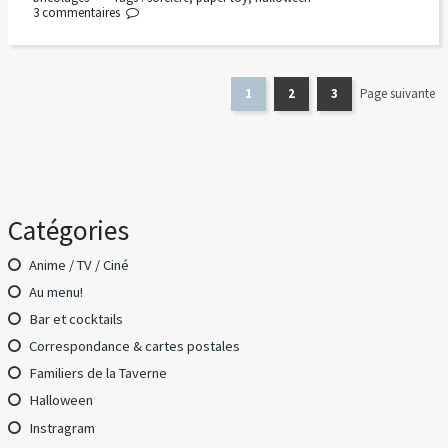
3
commentaires
1
2
3
Page suivante
Catégories
Anime / TV / Ciné
Au menu!
Bar et cocktails
Correspondance & cartes postales
Familiers de la Taverne
Halloween
Instragram