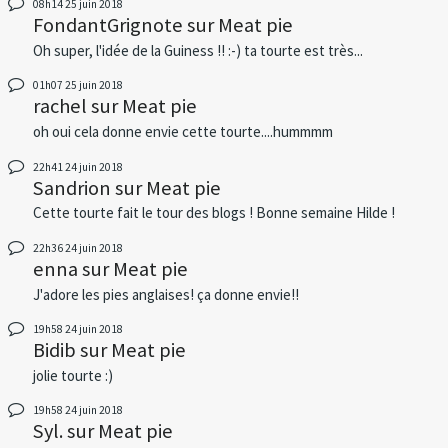
08h14
25
juin 2018
FondantGrignote
sur
Meat pie
Oh super, l'idée de la Guiness !! :-) ta tourte est très...
01h07
25
juin 2018
rachel
sur
Meat pie
oh oui cela donne envie cette tourte....hummmm
22h41
24
juin 2018
Sandrion
sur
Meat pie
Cette tourte fait le tour des blogs ! Bonne semaine Hilde !
22h36
24
juin 2018
enna
sur
Meat pie
J'adore les pies anglaises! ça donne envie!!
19h58
24
juin 2018
Bidib
sur
Meat pie
jolie tourte :)
19h58
24
juin 2018
Syl.
sur
Meat pie