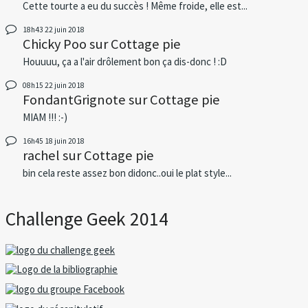
Cette tourte a eu du succès ! Même froide, elle est...
18h43
22
juin 2018
Chicky Poo
sur
Cottage pie
Houuuu, ça a l'air drôlement bon ça dis-donc ! :D
08h15
22
juin 2018
FondantGrignote
sur
Cottage pie
MIAM !!! :-)
16h45
18
juin 2018
rachel
sur
Cottage pie
bin cela reste assez bon didonc..oui le plat style...
Challenge Geek 2014