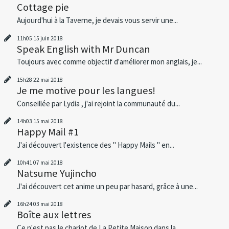
Cottage pie
Aujourd'hui à la Taverne, je devais vous servir une...
11h05
15
juin 2018
Speak English with Mr Duncan
Toujours avec comme objectif d'améliorer mon anglais, je...
15h28
22
mai 2018
Je me motive pour les langues!
Conseillée par Lydia , j'ai rejoint la communauté du...
14h03
15
mai 2018
Happy Mail #1
J'ai découvert l'existence des " Happy Mails " en...
10h41
07
mai 2018
Natsume Yujincho
J'ai découvert cet anime un peu par hasard, grâce à une...
16h24
03
mai 2018
Boîte aux lettres
Ce n'est pas le chariot de La Petite Maison dans la...