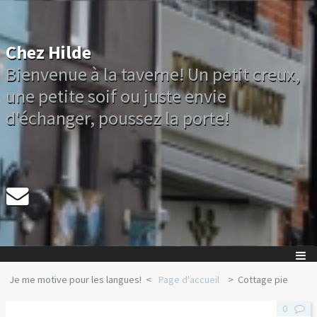
Chez Hilde
Bienvenue à la taverne! Un petit creux,
une petite soif ou juste envie
d'échanger, poussez la porte!
Je me motive pour les langues!
Page d'accueil
Cottage pie
0