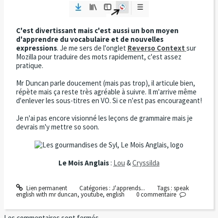
C'est divertissant mais c'est aussi un bon moyen
d'apprendre du vocabulaire et de nouvelles
expressions
. Je me sers de l'onglet
Reverso Context
sur
Mozilla pour traduire des mots rapidement, c'est assez
pratique.
Mr Duncan parle doucement (mais pas trop), il articule bien,
répète mais ça reste très agréable à suivre. Il m'arrive même
d'enlever les sous-titres en VO. Si ce n'est pas encourageant!
Je n'ai pas encore visionné les leçons de grammaire mais je
devrais m'y mettre so soon.
Le Mois Anglais
:
Lou
&
Cryssilda
Lien permanent
Catégories :
J'apprends...
Tags :
speak
english with mr duncan
,
youtube
,
english
0
commentaire
Les commentaires sont fermés.