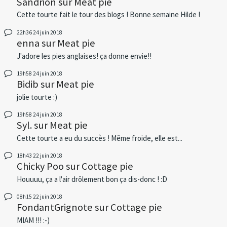
Sandrion
sur
Meat pie
Cette tourte fait le tour des blogs ! Bonne semaine Hilde !
22h36
24
juin 2018
enna
sur
Meat pie
J'adore les pies anglaises! ça donne envie!!
19h58
24
juin 2018
Bidib
sur
Meat pie
jolie tourte :)
19h58
24
juin 2018
Syl.
sur
Meat pie
Cette tourte a eu du succès ! Même froide, elle est...
18h43
22
juin 2018
Chicky Poo
sur
Cottage pie
Houuuu, ça a l'air drôlement bon ça dis-donc ! :D
08h15
22
juin 2018
FondantGrignote
sur
Cottage pie
MIAM !!! :-)