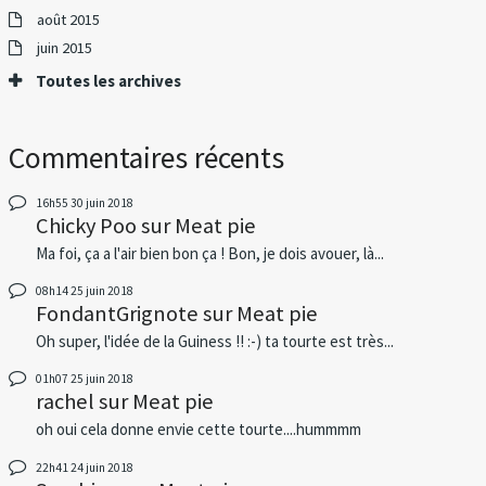
août 2015
juin 2015
Toutes les archives
Commentaires récents
16h55
30
juin 2018
Chicky Poo
sur
Meat pie
Ma foi, ça a l'air bien bon ça ! Bon, je dois avouer, là...
08h14
25
juin 2018
FondantGrignote
sur
Meat pie
Oh super, l'idée de la Guiness !! :-) ta tourte est très...
01h07
25
juin 2018
rachel
sur
Meat pie
oh oui cela donne envie cette tourte....hummmm
22h41
24
juin 2018