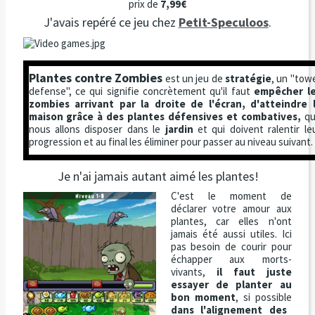
prix de
7,99€
J'avais repéré ce jeu chez
Petit-Speculoos
.
Plantes contre Zombies
est un jeu de
stratégie
, un "tow
defense", ce qui signifie concrètement qu'il faut
empêcher l
zombies arrivant par la droite de l'écran, d'atteindre 
maison grâce à des plantes défensives et combatives,
qu
nous allons disposer dans le
jardin
et qui doivent ralentir le
progression et au final les éliminer pour passer au niveau suivant.
Je n'ai jamais autant aimé les plantes!
C'est le moment de
déclarer votre amour aux
plantes, car elles n'ont
jamais été aussi utiles. Ici
pas besoin de courir pour
échapper aux morts-
vivants,
il faut juste
essayer de planter au
bon moment
, si possible
dans l'alignement des