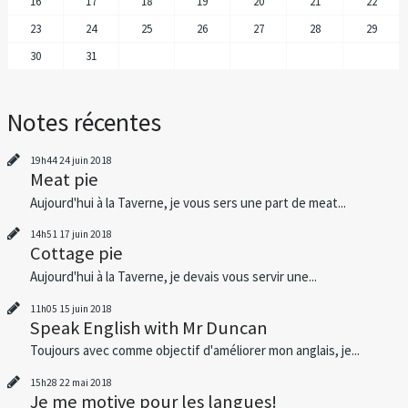
16
17
18
19
20
21
22
23
24
25
26
27
28
29
30
31
Notes récentes
19h44
24
juin 2018
Meat pie
Aujourd'hui à la Taverne, je vous sers une part de meat...
14h51
17
juin 2018
Cottage pie
Aujourd'hui à la Taverne, je devais vous servir une...
11h05
15
juin 2018
Speak English with Mr Duncan
Toujours avec comme objectif d'améliorer mon anglais, je...
15h28
22
mai 2018
Je me motive pour les langues!