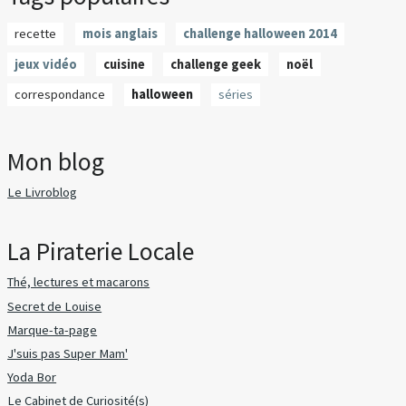
recette
mois anglais
challenge halloween 2014
jeux vidéo
cuisine
challenge geek
noël
correspondance
halloween
séries
Mon blog
Le Livroblog
La Piraterie Locale
Thé, lectures et macarons
Secret de Louise
Marque-ta-page
J'suis pas Super Mam'
Yoda Bor
Le Cabinet de Curiosité(s)