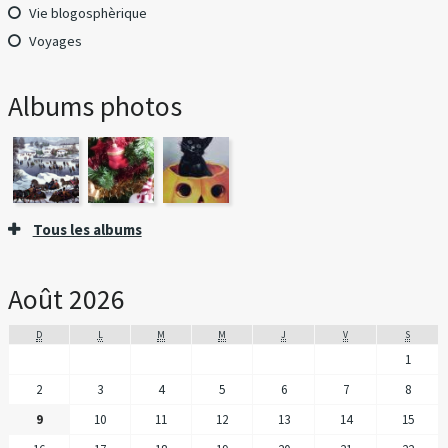
Vie blogosphèrique
Voyages
Albums photos
Tous les albums
Août 2026
D
L
M
M
J
V
S
1
2
3
4
5
6
7
8
9
10
11
12
13
14
15