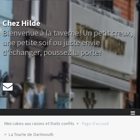
Chez Hilde
Bienvenue à la taverne! Un petit creux,
une petite soif ou juste envie
d'échanger, poussez la porte!
Mini cakes aux raisins et fruits confits
Page d'accueil
La Tourte de Dartmouth