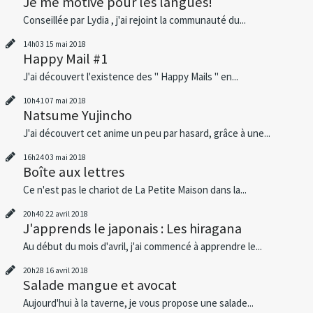
Je me motive pour les langues!
Conseillée par Lydia , j'ai rejoint la communauté du...
14h03
15
mai 2018
Happy Mail #1
J'ai découvert l'existence des " Happy Mails " en...
10h41
07
mai 2018
Natsume Yujincho
J'ai découvert cet anime un peu par hasard, grâce à une...
16h24
03
mai 2018
Boîte aux lettres
Ce n'est pas le chariot de La Petite Maison dans la...
20h40
22
avril 2018
J'apprends le japonais : Les hiragana
Au début du mois d'avril, j'ai commencé à apprendre le...
20h28
16
avril 2018
Salade mangue et avocat
Aujourd'hui à la taverne, je vous propose une salade...