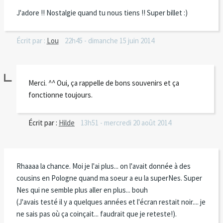
J'adore !! Nostalgie quand tu nous tiens !! Super billet :)
Écrit par :
Lou
22h45
-
dimanche 15
juin 2014
Merci. ^^ Oui, ça rappelle de bons souvenirs et ça
fonctionne toujours.
Écrit par :
Hilde
13h51
-
mercredi 20
août 2014
Rhaaaa la chance. Moi je l'ai plus... on l'avait donnée à des
cousins en Pologne quand ma soeur a eu la superNes. Super
Nes qui ne semble plus aller en plus... bouh
(J'avais testé il y a quelques années et l'écran restait noir.... je
ne sais pas où ça coinçait... faudrait que je reteste!).