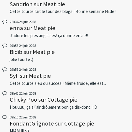
Sandrion
sur
Meat pie
Cette tourte fait le tour des blogs ! Bonne semaine Hilde !
22h36
24
juin 2018
enna
sur
Meat pie
J'adore les pies anglaises! ça donne envie!!
19h58
24
juin 2018
Bidib
sur
Meat pie
jolie tourte :)
19h58
24
juin 2018
Syl.
sur
Meat pie
Cette tourte a eu du succès ! Même froide, elle est...
18h43
22
juin 2018
Chicky Poo
sur
Cottage pie
Houuuu, ça a l'air drôlement bon ça dis-donc ! :D
08h15
22
juin 2018
FondantGrignote
sur
Cottage pie
MIAM !!! :-)