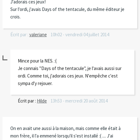
J'adorais ces jeux!
Sur l'ordi, j'avais Days of the tentacule, du même éditeur je
crois.
Écrit par :
valeriane
10h02
-
vendredi 04
juillet 2014
Mince pour la NES. :(
Je connais "Days of the tentacule", je l'avais aussi sur
ordi. Comme toi, j'adorais ces jeux. N'empêche c'est
sympa d'y rejouer.
Écrit par :
Hilde
13h53
-
mercredi 20
août 2014
On en avait une aussi à la maison, mais comme elle était à
mon frère, il l'a emmené lorsqu'il s'est installé :( .... J'ai