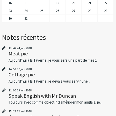
16
17
18
19
20
21
22
23
24
25
26
27
28
29
30
31
Notes récentes
19h44
24
juin 2018
Meat pie
Aujourd'hui à la Taverne, je vous sers une part de meat...
14h51
17
juin 2018
Cottage pie
Aujourd'hui à la Taverne, je devais vous servir une...
11h05
15
juin 2018
Speak English with Mr Duncan
Toujours avec comme objectif d'améliorer mon anglais, je...
15h28
22
mai 2018