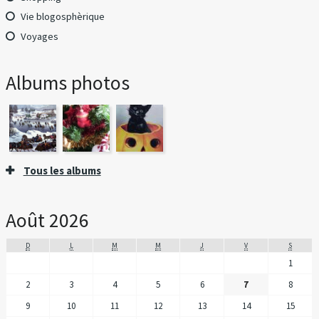
Vie blogosphèrique
Voyages
Albums photos
Tous les albums
Août 2026
D
L
M
M
J
V
S
1
2
3
4
5
6
7
8
9
10
11
12
13
14
15