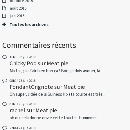
octobre 2015
août 2015
juin 2015
Toutes les archives
Commentaires récents
16h55
30
juin 2018
Chicky Poo
sur
Meat pie
Ma foi, ça a l'air bien bon ça ! Bon, je dois avouer, là...
08h14
25
juin 2018
FondantGrignote
sur
Meat pie
Oh super, l'idée de la Guiness !! :-) ta tourte est très...
01h07
25
juin 2018
rachel
sur
Meat pie
oh oui cela donne envie cette tourte....hummmm
22h41
24
juin 2018