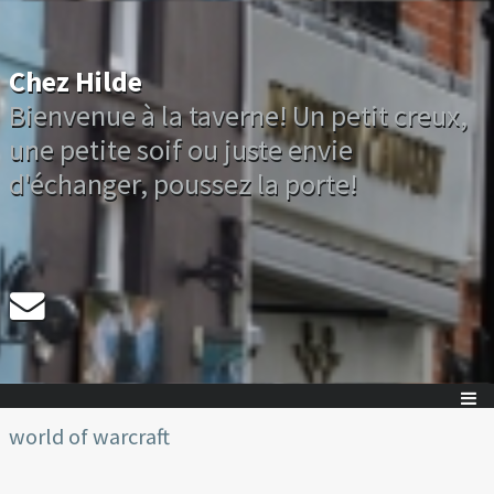
Chez Hilde
Bienvenue à la taverne! Un petit creux,
une petite soif ou juste envie
d'échanger, poussez la porte!
world of warcraft