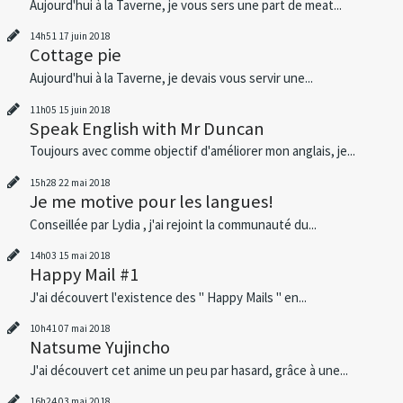
Aujourd'hui à la Taverne, je vous sers une part de meat...
14h51
17
juin 2018
Cottage pie
Aujourd'hui à la Taverne, je devais vous servir une...
11h05
15
juin 2018
Speak English with Mr Duncan
Toujours avec comme objectif d'améliorer mon anglais, je...
15h28
22
mai 2018
Je me motive pour les langues!
Conseillée par Lydia , j'ai rejoint la communauté du...
14h03
15
mai 2018
Happy Mail #1
J'ai découvert l'existence des " Happy Mails " en...
10h41
07
mai 2018
Natsume Yujincho
J'ai découvert cet anime un peu par hasard, grâce à une...
16h24
03
mai 2018