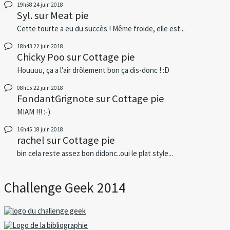
19h58
24
juin 2018
Syl.
sur
Meat pie
Cette tourte a eu du succès ! Même froide, elle est...
18h43
22
juin 2018
Chicky Poo
sur
Cottage pie
Houuuu, ça a l'air drôlement bon ça dis-donc ! :D
08h15
22
juin 2018
FondantGrignote
sur
Cottage pie
MIAM !!! :-)
16h45
18
juin 2018
rachel
sur
Cottage pie
bin cela reste assez bon didonc..oui le plat style...
Challenge Geek 2014