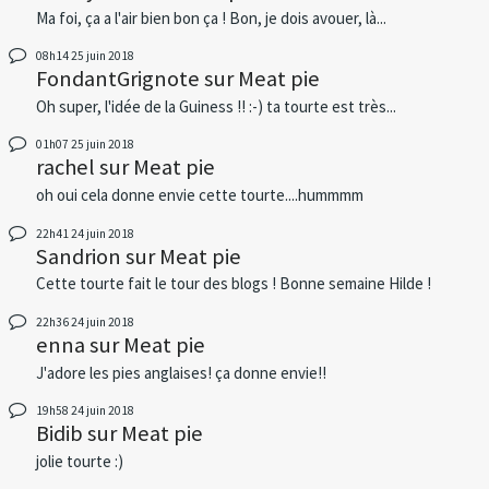
Ma foi, ça a l'air bien bon ça ! Bon, je dois avouer, là...
08h14
25
juin 2018
FondantGrignote
sur
Meat pie
Oh super, l'idée de la Guiness !! :-) ta tourte est très...
01h07
25
juin 2018
rachel
sur
Meat pie
oh oui cela donne envie cette tourte....hummmm
22h41
24
juin 2018
Sandrion
sur
Meat pie
Cette tourte fait le tour des blogs ! Bonne semaine Hilde !
22h36
24
juin 2018
enna
sur
Meat pie
J'adore les pies anglaises! ça donne envie!!
19h58
24
juin 2018
Bidib
sur
Meat pie
jolie tourte :)