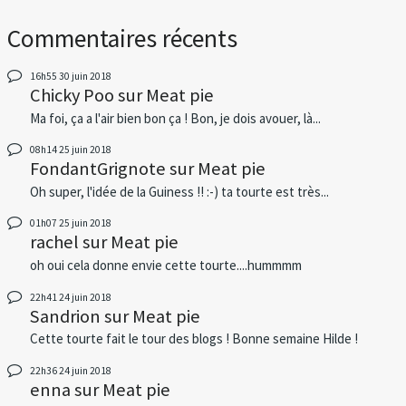
Commentaires récents
16h55
30
juin 2018
Chicky Poo
sur
Meat pie
Ma foi, ça a l'air bien bon ça ! Bon, je dois avouer, là...
08h14
25
juin 2018
FondantGrignote
sur
Meat pie
Oh super, l'idée de la Guiness !! :-) ta tourte est très...
01h07
25
juin 2018
rachel
sur
Meat pie
oh oui cela donne envie cette tourte....hummmm
22h41
24
juin 2018
Sandrion
sur
Meat pie
Cette tourte fait le tour des blogs ! Bonne semaine Hilde !
22h36
24
juin 2018
enna
sur
Meat pie