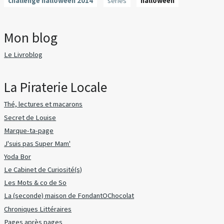
challenge halloween 2014
séries
halloween
Mon blog
Le Livroblog
La Piraterie Locale
Thé, lectures et macarons
Secret de Louise
Marque-ta-page
J'suis pas Super Mam'
Yoda Bor
Le Cabinet de Curiosité(s)
Les Mots & co de So
La (seconde) maison de FondantOChocolat
Chroniques Littéraires
Pages après pages