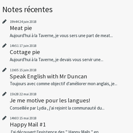
Notes récentes
19h44
24
juin 2018
Meat pie
Aujourd'hui à la Taverne, je vous sers une part de meat...
14h51
17
juin 2018
Cottage pie
Aujourd'hui à la Taverne, je devais vous servir une...
11h05
15
juin 2018
Speak English with Mr Duncan
Toujours avec comme objectif d'améliorer mon anglais, je...
15h28
22
mai 2018
Je me motive pour les langues!
Conseillée par Lydia , j'ai rejoint la communauté du...
14h03
15
mai 2018
Happy Mail #1
J'ai découvert l'existence des " Happy Mails " en...