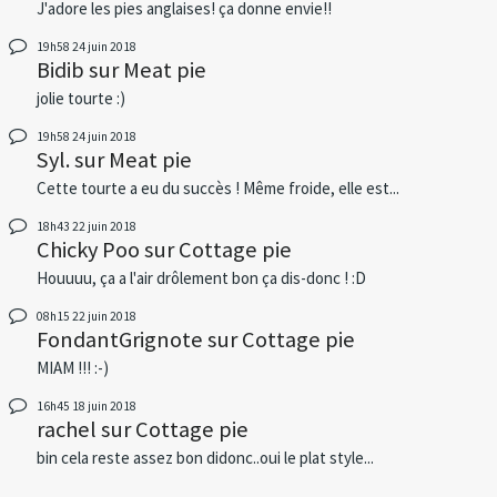
J'adore les pies anglaises! ça donne envie!!
19h58
24
juin 2018
Bidib
sur
Meat pie
jolie tourte :)
19h58
24
juin 2018
Syl.
sur
Meat pie
Cette tourte a eu du succès ! Même froide, elle est...
18h43
22
juin 2018
Chicky Poo
sur
Cottage pie
Houuuu, ça a l'air drôlement bon ça dis-donc ! :D
08h15
22
juin 2018
FondantGrignote
sur
Cottage pie
MIAM !!! :-)
16h45
18
juin 2018
rachel
sur
Cottage pie
bin cela reste assez bon didonc..oui le plat style...