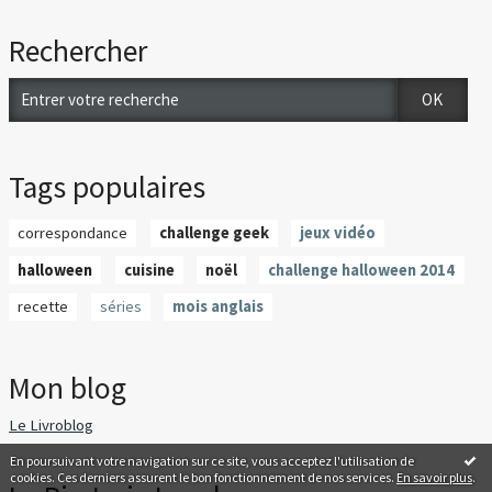
Rechercher
Tags populaires
correspondance
challenge geek
jeux vidéo
halloween
cuisine
noël
challenge halloween 2014
recette
séries
mois anglais
Mon blog
Le Livroblog
En poursuivant votre navigation sur ce site, vous acceptez l'utilisation de
cookies. Ces derniers assurent le bon fonctionnement de nos services.
En savoir plus
.