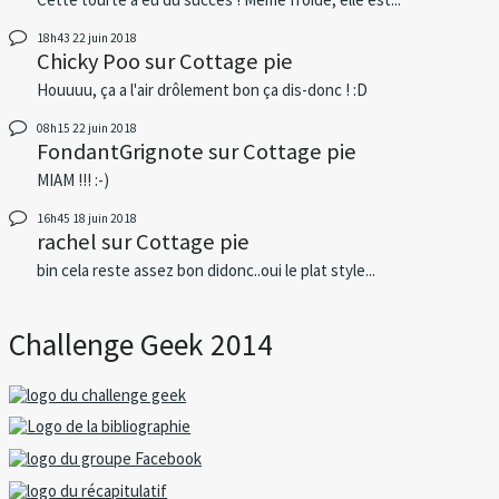
18h43
22
juin 2018
Chicky Poo
sur
Cottage pie
Houuuu, ça a l'air drôlement bon ça dis-donc ! :D
08h15
22
juin 2018
FondantGrignote
sur
Cottage pie
MIAM !!! :-)
16h45
18
juin 2018
rachel
sur
Cottage pie
bin cela reste assez bon didonc..oui le plat style...
Challenge Geek 2014