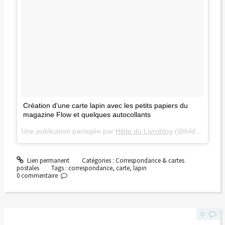
Création d'une carte lapin avec les petits papiers du
magazine Flow et quelques autocollants
Une publication partagée par
Hilde du Livroblog
(@hildelle) le
2 
Lien permanent
Catégories :
Correspondance & cartes
postales
Tags :
correspondance
,
carte
,
lapin
0
commentaire
0