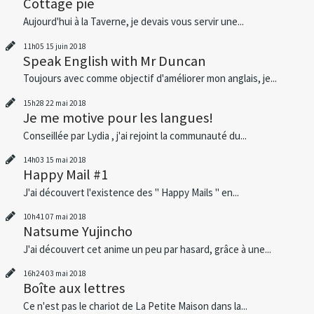
Cottage pie
Aujourd'hui à la Taverne, je devais vous servir une...
11h05
15
juin 2018
Speak English with Mr Duncan
Toujours avec comme objectif d'améliorer mon anglais, je...
15h28
22
mai 2018
Je me motive pour les langues!
Conseillée par Lydia , j'ai rejoint la communauté du...
14h03
15
mai 2018
Happy Mail #1
J'ai découvert l'existence des " Happy Mails " en...
10h41
07
mai 2018
Natsume Yujincho
J'ai découvert cet anime un peu par hasard, grâce à une...
16h24
03
mai 2018
Boîte aux lettres
Ce n'est pas le chariot de La Petite Maison dans la...