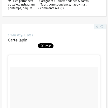
Lien permanent
Catégories :
Correspondance & cartes
postales
,
Instragram
Tags :
correspondance
,
happy mail
,
printemps
,
pâques
2
commentaires
0
14h07
02
juil. 2017
Carte lapin