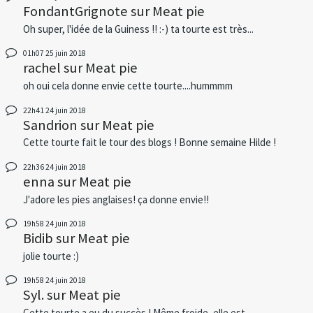
FondantGrignote
sur
Meat pie
Oh super, l'idée de la Guiness !! :-) ta tourte est très...
01h07
25
juin 2018
rachel
sur
Meat pie
oh oui cela donne envie cette tourte....hummmm
22h41
24
juin 2018
Sandrion
sur
Meat pie
Cette tourte fait le tour des blogs ! Bonne semaine Hilde !
22h36
24
juin 2018
enna
sur
Meat pie
J'adore les pies anglaises! ça donne envie!!
19h58
24
juin 2018
Bidib
sur
Meat pie
jolie tourte :)
19h58
24
juin 2018
Syl.
sur
Meat pie
Cette tourte a eu du succès ! Même froide, elle est...