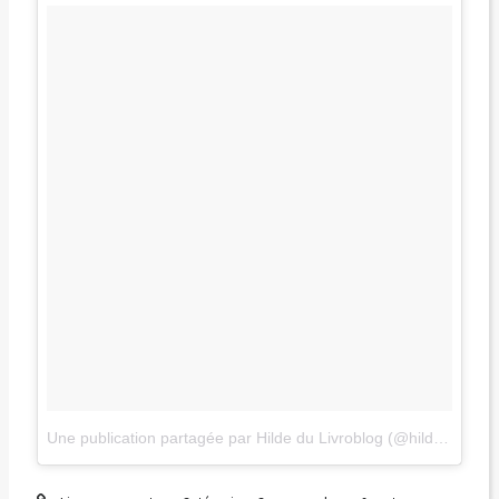
Une publication partagée par Hilde du Livroblog (@hildelle)
le
16