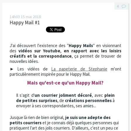
4
14h03
15
mai 2018
Happy Mail #1
J'ai découvert l'existence des "
Happy Mails
" en visionnant
des
vidéos sur Youtube
,
en rapport avec les loisirs
créatifs et la correspondance
, ça permet de trouver de
nouvelles idées.
► Les vidéos de
La papeterie de Stephanie
m'ont
particulièrement inspirée pour le Happy Mail.
Mais qu'est-ce qu'un Happy Mail?
Il s'agit d'
un courrier joliment décoré
, avec
plein
de petites surprises
, de
créations personnelles
à
envoyer à ses correspondantes, ses amies...
Jusque là rien de bien original,
je suis une adepte des
petits courriers
et je connais déjà quelques personnes qui
pratiquent l'art des jolis courriers. D'ailleurs, c'est un peu ce