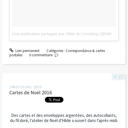
Une publication partagée par Hilde du Livroblog (@hildelle)
le
11
Lien permanent
Catégories :
Correspondance & cartes
postales
0
commentaire
0
14h22
10
déc. 2016
Cartes de Noël 2016
Des cartes et des enveloppes argentées, des autocollants,
du fil doré, l'atelier de Noël d'Hilde a ouvert dans l'après-midi.