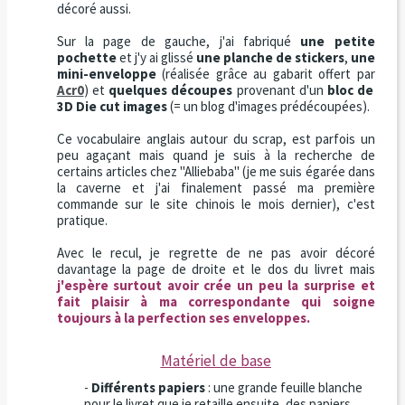
décoré aussi.
Sur la page de gauche, j'ai fabriqué
une petite
pochette
et j'y ai glissé
une planche de stickers
,
une
mini-enveloppe
(réalisée grâce au gabarit offert par
Acr0
) et
quelques découpes
provenant d'un
bloc de
3D Die cut images
(= un blog d'images prédécoupées).
Ce vocabulaire anglais autour du scrap, est parfois un
peu agaçant mais quand je suis à la recherche de
certains articles chez "Alliebaba" (je me suis égarée dans
la caverne et j'ai finalement passé ma première
commande sur le site chinois le mois dernier), c'est
pratique.
Avec le recul, je regrette de ne pas avoir décoré
davantage la page de droite et le dos du livret mais
j'espère surtout avoir crée un peu la surprise et
fait plaisir à ma correspondante qui soigne
toujours à la perfection ses enveloppes.
Matériel de base
-
Différents papiers
: une grande feuille blanche
pour le livret que je retaille ensuite, des papiers